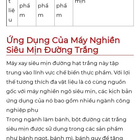
t
mịn
phẩ
phẩ
phẩ
liệ
m
m
m
u
Ứng Dụng Của Máy Nghiền
Siêu Mịn Đường Trắng
Máy xay siêu mịn đường hạt trắng này tập
trung vào lĩnh vực chế biến thực phẩm. Với lợi
thế tương thích đa vật liệu là có cùng nguồn
gốc với máy nghiền ngô siêu mịn, các kịch bản
ứng dụng của nó bao gồm nhiều ngành công
nghiệp phụ
Trong ngành làm bánh, bột đường cát trắng
siêu mịn được sử dụng trong các sản phẩm
như bánh ngọt, bánh mì, bánh quy để tăng