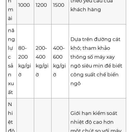
n
theo yêu cầu của
1000
1200
1500
m
khách hàng
ài
nă
ng
Dựa trên đường cát
lự
80-
200-
400-
khô; tham khảo
c
200
400
600
thông số máy xay
sả
kg/gi
kg/gi
kg/gi
ngô siêu mịn để biết
n
ờ
ờ
ờ
công suất chế biến
xu
ngô
ất
N
hi
Giới hạn kiểm soát
ệt
nhiệt độ cao hơn
độ
một chút so với máy