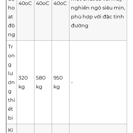
40oC
40oC
40oC
ho
nghiền ngô siêu mịn,
ạt
phù hợp với đặc tính
độ
đường
ng
Tr
ọn
g
lư
320
580
950
ợn
-
kg
kg
kg
g
thi
ết
bị
Kí