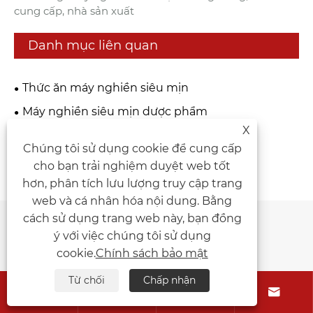
cung cấp, nhà sản xuất
Danh mục liên quan
Thức ăn máy nghiền siêu mịn
Máy nghiền siêu mịn dược phẩm
X
Máy nghiền siêu mịn hóa học
Chúng tôi sử dụng cookie để cung cấp
Máy nghiền siêu mịn ngũ cốc
cho bạn trải nghiệm duyệt web tốt
Máy nghiền siêu mịn thực phẩm
hơn, phân tích lưu lượng truy cập trang
web và cá nhân hóa nội dung. Bằng
Gửi yêu cầu
cách sử dụng trang web này, bạn đồng
ý với việc chúng tôi sử dụng
cookie.
Chính sách bảo mật
Từ chối
Chấp nhận



