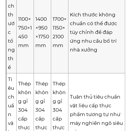
ch
th
Kích thước không
1100×
1400
1700×
ướ
chuẩn có thể được
750×1
×950
1150×
c
tùy chỉnh để đáp
450
×1750
2100
tổ
ứng nhu cầu bố trí
mm
mm
mm
ng
nhà xưởng
th
ể
Ti
Thép
Thép
Thép
êu
khôn
khôn
khôn
ch
Tuân thủ tiêu chuẩn
g gỉ
g gỉ
g gỉ
uẩ
vật liệu cấp thực
304
304
304
n
phẩm tương tự như
cấp
cấp
cấp
vậ
máy nghiền ngô siêu
thực
thực
thực