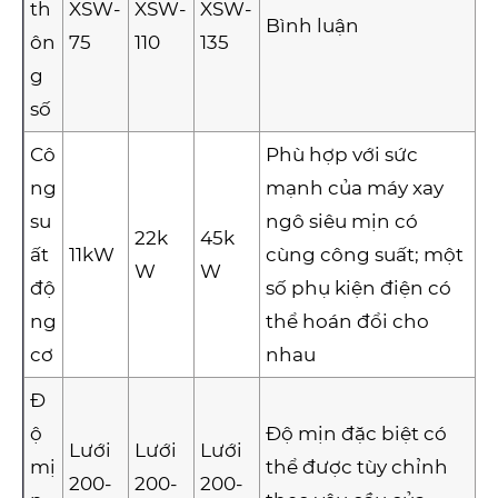
th
XSW-
XSW-
XSW-
Bình luận
ôn
75
110
135
g
số
Cô
Phù hợp với sức
ng
mạnh của máy xay
su
ngô siêu mịn có
22k
45k
ất
11kW
cùng công suất; một
W
W
độ
số phụ kiện điện có
ng
thể hoán đổi cho
cơ
nhau
Đ
ộ
Độ mịn đặc biệt có
Lưới
Lưới
Lưới
mị
thể được tùy chỉnh
200-
200-
200-