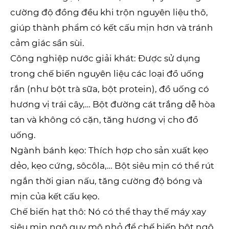
cường độ đồng đều khi trộn nguyên liệu thô,
giúp thành phẩm có kết cấu mịn hơn và tránh
cảm giác sần sùi.
Công nghiệp nước giải khát: Được sử dụng
trong chế biến nguyên liệu các loại đồ uống
rắn (như bột trà sữa, bột protein), đồ uống có
hương vị trái cây,… Bột đường cát trắng dễ hòa
tan và không có cặn, tăng hương vị cho đồ
uống.
Ngành bánh kẹo: Thích hợp cho sản xuất kẹo
dẻo, kẹo cứng, sôcôla,… Bột siêu mịn có thể rút
ngắn thời gian nấu, tăng cường độ bóng và
mịn của kết cấu kẹo.
Chế biến hạt thô: Nó có thể thay thế máy xay
siêu mịn ngô quy mô nhỏ để chế biến bột ngô,