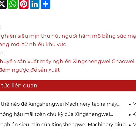
acebook
X
WhatsApp
Pinterest
LinkedIn
Share
:
ghiền siêu mịn thu hút người hâm mộ bằng sức m
àng mới từ nhiều khu vực
p :
huyền sản xuất máy nghiền Xingshengwei Chaowei đã
đếm ngược để sản xuất
 tức liên quan
thế nào để Xingshengwei Machinery tạo ra máy
M
n siêu mịn tiêu chuẩn cao?
Ma
hống hậu mãi toàn chu kỳ của Xingshengwei
K
nà
nery cung cấp sự bảo vệ cho người mua quốc tế
ki
nghiền siêu mịn của Xingshengwei Machinery giúp
M
Xi
ông ty đạt được sản xuất bền vững như thế nào?
ti