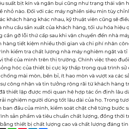
iệu suất bịt kín và ngăn bụi cũng như trạng thái vận
ề nhỏ nào. Đối với các máy nghiền siêu mịn tùy chỉn
ác khách hàng khác nhau, kỹ thuật viên cũng sẽ điều 
và nhu cầu sản xuất của khách hàng, tối ưu hóa hiệu
 cần gỡ lỗi thứ cấp sau khi vận chuyển đến nhà máy 
 hàng tiết kiệm nhiều thời gian và chi phí nhân côn
rình kiểm tra chất lượng nhà máy nghiêm ngặt và tỉ
vị thế của mình trên thị trường. Chính việc theo đuổ
 hỏng hóc của thiết bị cực kỳ thấp trong quá trình sử
chống mài mòn, bền bỉ, ít hao mòn và vượt xa các 
sự công nhận và tin tưởng rộng rãi từ khách hàng 
ã thiết lập được mối quan hệ hợp tác ổn định lâu d
trải nghiệm người dùng tốt lâu dài của họ. Trong tư
h ban đầu của mình, kiểm soát chặt chẽ từng bước sản
rình sản phẩm và tiêu chuẩn chất lượng, đồng thời t
 bằng thiết bị chất lượng cao và chất lượng đáng tin 