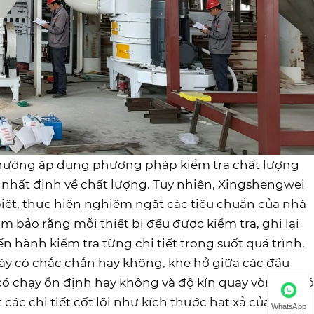
h thường áp dụng phương pháp kiểm tra chất lượng
nhất định về chất lượng. Tuy nhiên, Xingshengwei
biệt, thực hiện nghiêm ngặt các tiêu chuẩn của nhà
m bảo rằng mỗi thiết bị đều được kiểm tra, ghi lại
n hành kiểm tra từng chi tiết trong suốt quá trình,
máy có chắc chắn hay không, khe hở giữa các đầu
ó chạy ổn định hay không và độ kín quay vòng bi có
c chi tiết cốt lõi như kích thước hạt xả của thiết
WhatsApp