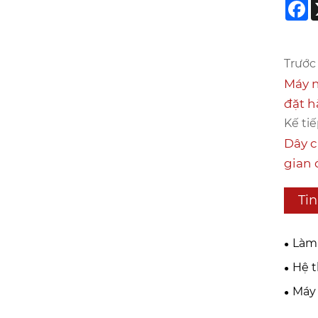
F
Trước 
Máy n
đặt h
Kế tiế
Dây c
gian 
Tin
Làm 
nghiề
Hệ t
Machi
Máy 
các c