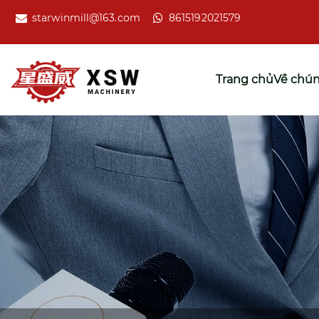
starwinmill@163.com
8615192021579
Trang chủ
Về chún