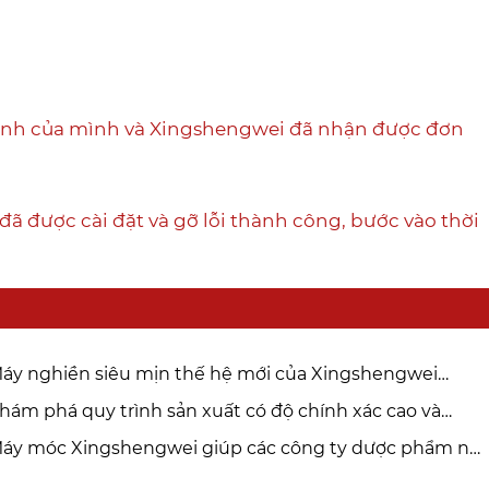
ạnh của mình và Xingshengwei đã nhận được đơn
 được cài đặt và gỡ lỗi thành công, bước vào thời
áy nghiền siêu mịn thế hệ mới của Xingshengwei
chinery có thể giúp các nhà máy cải thiện ROI như thế
hám phá quy trình sản xuất có độ chính xác cao và
o
ểm soát chất lượng nghiêm ngặt của Máy móc
áy móc Xingshengwei giúp các công ty dược phẩm nổi
ngshengwei
ếng của Châu Âu tăng gấp đôi công suất sản xuất máy