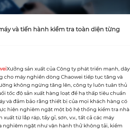
máy và tiến hành kiểm tra toàn diện từng
wei
Xưởng sản xuất của Công ty phát triển mạnh, dây
ng cho máy nghiền dòng Chaowei tiếp tục tăng và
rường không ngừng tăng lên, công ty luôn tuân thủ
ổi tốc độ sản xuất hàng loạt để hạ thấp tiêu chuẩn
 máy và đảm bảo rằng thiết bị của mọi khách hàng có
thực hiện nghiêm ngặt một bộ hệ thống kiểm tra nhà
t từ ​​lắp ráp, tẩy gỉ, sơn, v.v., tất cả các máy
tra nghiêm ngặt như vận hành thử không tải, kiểm