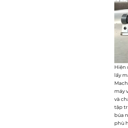
Hiện 
lấy m
Machi
máy v
và ch
tập t
búa n
phù h