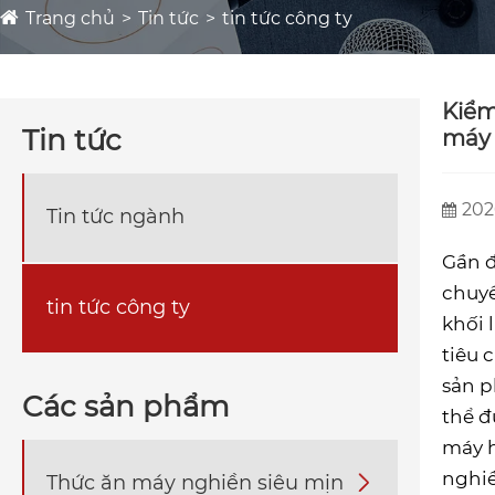
Trang chủ
Tin tức
tin tức công ty
Kiểm
Tin tức
máy 
202
Tin tức ngành
Gần đ
chuyề
tin tức công ty
khối 
tiêu 
sản p
Các sản phẩm
thể đ
máy h
nghiề
Thức ăn máy nghiền siêu mịn
