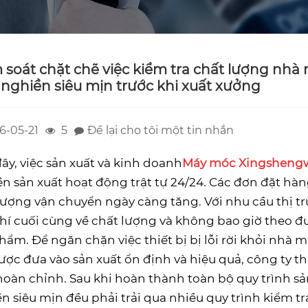
 soát chặt chẽ việc kiểm tra chất lượng nhà 
nghiền siêu mịn trước khi xuất xưởng
6-05-21
5
Để lại cho tôi một tin nhắn
ây, việc sản xuất và kinh doanh
Máy móc Xingsheng
n sản xuất hoạt động trật tự 24/24. Các đơn đặt hà
lượng vận chuyển ngày càng tăng. Với nhu cầu thị t
chí cuối cùng về chất lượng và không bao giờ theo đu
hẩm. Để ngăn chặn việc thiết bị bị lỗi rời khỏi nhà
ược đưa vào sản xuất ổn định và hiệu quả, công ty 
oàn chỉnh. Sau khi hoàn thành toàn bộ quy trình sản xuấ
n siêu mịn đều phải trải qua nhiều quy trình kiểm 