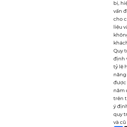
bị, h
vấn đ
cho c
liệu 
không
khách
Quy t
định 
tỷ lệ
năng 
được 
năm đ
trên 
ý địn
quy t
và cũ