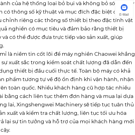
 hành của hệ thống loại bỏ bụi và không bỏ sót bất kỳ
h có thông số kỹ thuật và mục đích đặc biệt dành
E-Mail
chỉnh riêng các thông số thiết bị theo đặc tính vật
 quả nghiền có mục tiêu và đảm bảo rằng thiết bị
và có thể được đưa trực tiếp vào sản xuất, giúp
g.
 mỉ là niềm tin cốt lõi để máy nghiền Chaowei khẳng
i sự xuất sắc trong kiểm soát chất lượng đã dẫn đến
 dụng thiết bị đầu cuối thực tế. Toàn bộ máy có khả
sản phẩm tương tự về độ ổn định khi vận hành, nhận
trên toàn quốc. Nhiều khách hàng cũ hợp tác nhiều
ài bằng cách liên tục thêm đơn hàng và mua lại dựa
ơng lai, Xingshengwei Machinery sẽ tiếp tục tuân thủ
 xuất và kiểm tra chất lượng, liên tục tối ưu hóa
rả lại sự tin tưởng và hỗ trợ của mọi khách hàng mới
cậy.