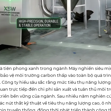
à tiên phong xanh trong ngành Máy nghiền siêu mị
bảo vệ môi trường carbon thấp vào toàn bộ quá trì
. Công ty hiểu sâu sắc rằng mức tiêu thụ năng lượn
quan trực tiếp đến chi phí sản xuất và tuân thủ mô
triển bền vững của ngành. Sau nhiều năm nghiên 
ác nút thắt kỹ thuật về tiêu thụ năng lượng cao, ô
mịn truyền thống, đồng thời phát triển thành công 