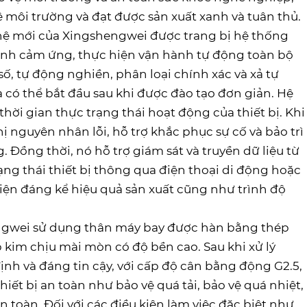
môi trường và đạt được sản xuất xanh và tuân thủ.
hệ mới của Xingshengwei được trang bị hệ thống
ình cảm ứng, thực hiện vận hành tự động toàn bộ
ố, tự động nghiền, phân loại chính xác và xả tự
ó thể bắt đầu sau khi được đào tạo đơn giản. Hệ
hời gian thực trạng thái hoạt động của thiết bị. Khi
ị nguyên nhân lỗi, hỗ trợ khắc phục sự cố và bảo trì
Đồng thời, nó hỗ trợ giám sát và truyền dữ liệu từ
rạng thái thiết bị thông qua điện thoại di động hoặc
hiện đáng kể hiệu quả sản xuất cũng như trình độ
engwei sử dụng thân máy bay được hàn bằng thép
 kim chịu mài mòn có độ bền cao. Sau khi xử lý
nh và đáng tin cậy, với cấp độ cân bằng động G2.5,
hiết bị an toàn như bảo vệ quá tải, bảo vệ quá nhiệt,
n toàn. Đối với các điều kiện làm việc đặc biệt như