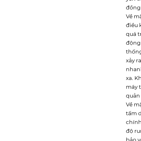
đồng 
Về mặ
điều 
quá t
động.
thống
xảy r
nhanh
xa. K
máy t
quản 
Về mặ
tấm d
chính
độ ru
bảo v