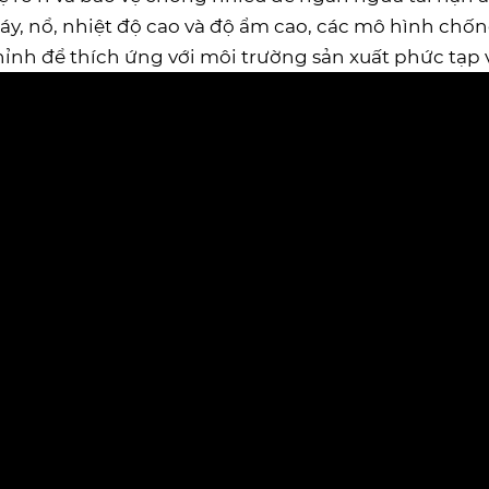
áy, nổ, nhiệt độ cao và độ ẩm cao, các mô hình ch
hỉnh để thích ứng với môi trường sản xuất phức tạp 