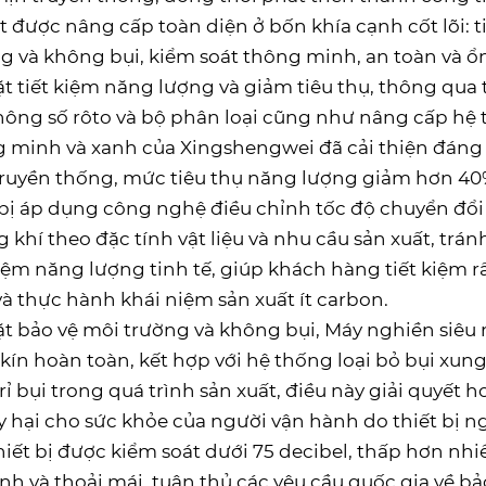
t được nâng cấp toàn diện ở bốn khía cạnh cốt lõi: t
g và không bụi, kiểm soát thông minh, an toàn và ổn 
t tiết kiệm năng lượng và giảm tiêu thụ, thông qua t
hông số rôto và bộ phân loại cũng như nâng cấp hệ
 minh và xanh của Xingshengwei đã cải thiện đáng k
ruyền thống, mức tiêu thụ năng lượng giảm hơn 40% 
 bị áp dụng công nghệ điều chỉnh tốc độ chuyển đổi t
 khí theo đặc tính vật liệu và nhu cầu sản xuất, trá
kiệm năng lượng tinh tế, giúp khách hàng tiết kiệm r
và thực hành khái niệm sản xuất ít carbon.
t bảo vệ môi trường và không bụi, Máy nghiền siêu
kín hoàn toàn, kết hợp với hệ thống loại bỏ bụi xung 
 rỉ bụi trong quá trình sản xuất, điều này giải quyết
y hại cho sức khỏe của người vận hành do thiết bị n
hiết bị được kiểm soát dưới 75 decibel, thấp hơn nhi
ĩnh và thoải mái, tuân thủ các yêu cầu quốc gia về 