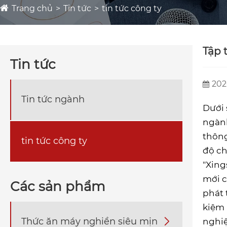
Trang chủ
Tin tức
tin tức công ty
Tập 
Tin tức
202
Tin tức ngành
Dưới 
ngành
thông
tin tức công ty
độ ch
"Xing
mới c
Các sản phẩm
phát 
kiệm 
Thức ăn máy nghiền siêu mịn

nghiệ