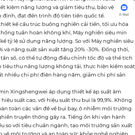
iết kiệm năng lượng và giảm tiêu thụ, bảo vệ môi
E-Mail
định, đạt đến trình độ tiên tiến quốc tế.
hiết kế cấu trúc buồng nghiền cải tiến, tối ưu hóa
 thống tuần hoàn không khí, Máy nghiền siêu mịn
ể tỷ lệ sử dụng năng lượng. So với Máy nghiền siêu
và năng suất sản xuất tăng 20% ​​-30%. Đồng thời,
ần số, có thể tự động điều chỉnh tốc độ và thể tích
nh tiêu thụ năng lượng không tải, thực hiện kiểm soát
ất nhiều chi phí điện hàng năm, giảm chi phí sản
 mịn Xingshengwei áp dụng thiết kế áp suất âm
hiệu suất cao, với hiệu suất thu bụi là 99,9%. Không
 hoàn toàn các vấn đề về bụi bay, ô nhiễm môi trường
ghiền truyền thống gây ra. Tiếng ồn khi vận hành
ều so với tiêu chuẩn ngành, tạo môi trường sản xuất
bảo vệ môi trường và an toàn sức khỏe nghề nghiệp,