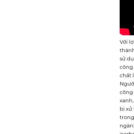
Với l
thành
sử dụ
công 
chất 
Người
công 
xanh,
bị xử
trong
ngành