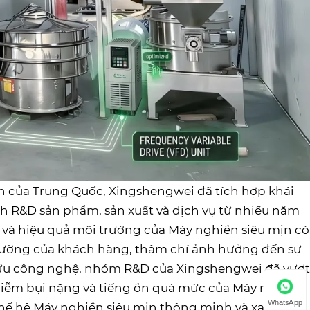
n của Trung Quốc, Xingshengwei đã tích hợp khái
nh R&D sản phẩm, sản xuất và dịch vụ từ nhiều năm
g và hiệu quả môi trường của Máy nghiền siêu mịn có
i trường của khách hàng, thậm chí ảnh hưởng đến sự
cứu công nghệ, nhóm R&D của Xingshengwei đã vượt
 nhiễm bụi nặng và tiếng ồn quá mức của Máy nghiền
WhatsApp
thế hệ Máy nghiền siêu mịn thông minh và xanh mới,