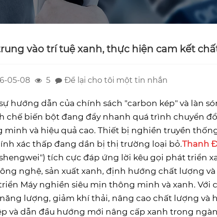
trung vào trí tuệ xanh, thực hiện cam kết chấ
6-05-08
5
Để lại cho tôi một tin nhắn
sự hướng dẫn của chính sách "carbon kép" và làn só
 chế biến bột đang đẩy nhanh quá trình chuyển đổ
 minh và hiệu quả cao. Thiết bị nghiền truyền thốn
ính xác thấp đang dần bị thị trường loại bỏ.
Thanh Đ
shengwei") tích cực đáp ứng lời kêu gọi phát triển x
ông nghệ, sản xuất xanh, định hướng chất lượng và 
triển Máy nghiền siêu mịn thông minh và xanh. Với c
năng lượng, giảm khí thải, nâng cao chất lượng và 
p và dẫn đầu hướng mới nâng cấp xanh trong ngàn