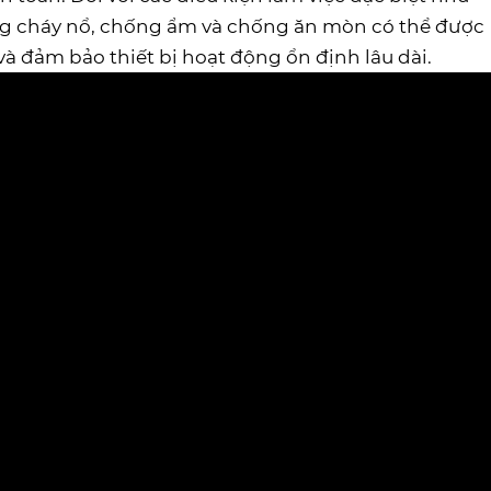
ống cháy nổ, chống ẩm và chống ăn mòn có thể được
và đảm bảo thiết bị hoạt động ổn định lâu dài.