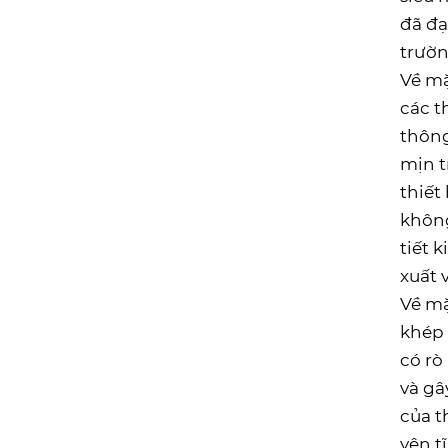
đã đạ
trườn
Về mặ
các t
thông
mịn t
thiết
không
tiết 
xuất 
Về mặ
khép 
có rò
và gâ
của t
yên t