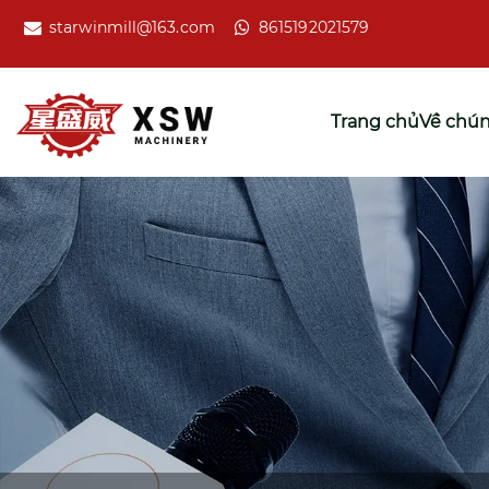
starwinmill@163.com
8615192021579
Trang chủ
Về chún