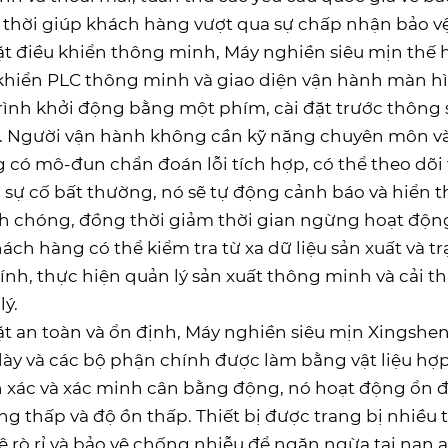
thời giúp khách hàng vượt qua sự chấp nhận bảo vệ 
t điều khiển thông minh, Máy nghiền siêu mịn thế 
khiển PLC thông minh và giao diện vận hành màn h
rình khởi động bằng một phím, cài đặt trước thông s
 Người vận hành không cần kỹ năng chuyên môn và c
 có mô-đun chẩn đoán lỗi tích hợp, có thể theo dõi t
a sự cố bất thường, nó sẽ tự động cảnh báo và hiển th
 chóng, đồng thời giảm thời gian ngừng hoạt động. 
hách hàng có thể kiểm tra từ xa dữ liệu sản xuất và t
ính, thực hiện quản lý sản xuất thông minh và cải t
lý.
t an toàn và ổn định, Máy nghiền siêu mịn Xingsh
ày và các bộ phận chính được làm bằng vật liệu hợp
 xác và xác minh cân bằng động, nó hoạt động ổn đị
ng thấp và độ ồn thấp. Thiết bị được trang bị nhiều t
ệ rò rỉ và bảo vệ chống nhiễu để ngăn ngừa tai nạn a