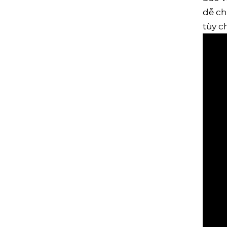
dễ ch
tùy c