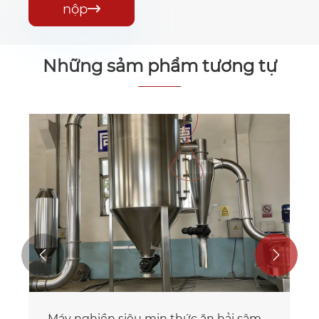
nộp

Những sảm phẩm tương tự


Máy nghiền siêu mịn thức ăn bào ngư