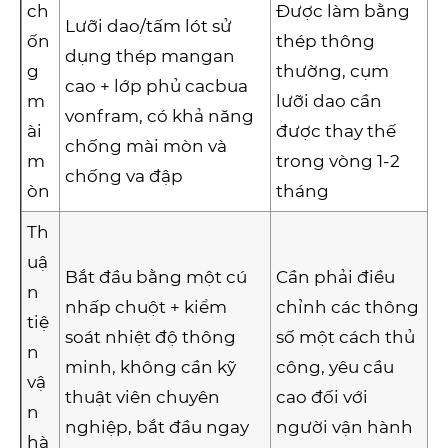
ch
Được làm bằng
Lưỡi dao/tấm lót sử
ốn
thép thông
dụng thép mangan
g
thường, cụm
cao + lớp phủ cacbua
m
lưỡi dao cần
vonfram, có khả năng
ài
được thay thế
chống mài mòn và
m
trong vòng 1-2
chống va đập
òn
tháng
Th
uậ
Bắt đầu bằng một cú
Cần phải điều
n
nhấp chuột + kiểm
chỉnh các thông
tiệ
soát nhiệt độ thông
số một cách thủ
n
minh, không cần kỹ
công, yêu cầu
vậ
thuật viên chuyên
cao đối với
n
nghiệp, bắt đầu ngay
người vận hành
hà