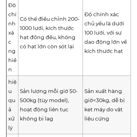
Độ
chí
Độ chính xác
Có thể điều chỉnh 200-
nh
chủ yếu là dưới
1000 lưới, kích thước
xá
100 lưới, với sự
hạt đồng đều, không
c
dao động lớn về
có hạt lớn còn sót lại
ng
kích thước hạt
hiề
n
hiệ
u
Sản lượng mỗi giờ 50-
Sản xuất hàng
qu
500kg (tùy model),
giờ<30kg, dễ bị
ả
hoạt động liên tục
kẹt máy do vật
xử
không bị lag
liệu cứng
lý