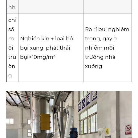
nh
chỉ
số
Rò rỉ bụi nghiêm
m
Nghiền kín + loại bỏ
trọng, gây ô
ôi
bụi xung, phát thải
nhiễm môi
trư
bụi<10mg/m³
trường nhà
ờn
xưởng
g