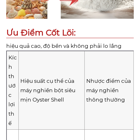
Ưu Điểm Cốt Lõi:
hiệu quả cao, độ bền và không phải lo lắng
Kíc
h
th
Hiệu suất cụ thể của
Nhược điểm của
ướ
máy nghiền bột siêu
máy nghiền
c
mịn Oyster Shell
thông thường
lợi
th
ế