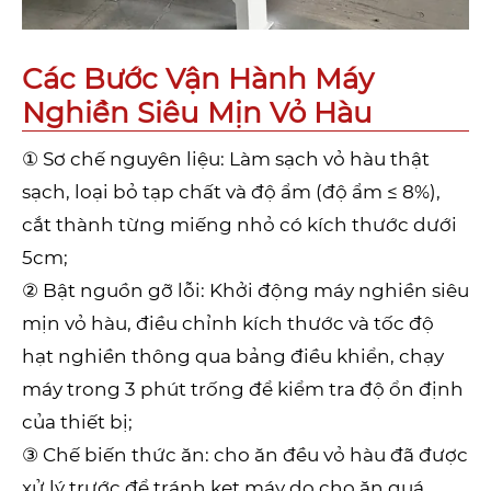
Các Bước Vận Hành Máy
Nghiền Siêu Mịn Vỏ Hàu
① Sơ chế nguyên liệu: Làm sạch vỏ hàu thật
sạch, loại bỏ tạp chất và độ ẩm (độ ẩm ≤ 8%),
cắt thành từng miếng nhỏ có kích thước dưới
5cm;
② Bật nguồn gỡ lỗi: Khởi động máy nghiền siêu
mịn vỏ hàu, điều chỉnh kích thước và tốc độ
hạt nghiền thông qua bảng điều khiển, chạy
máy trong 3 phút trống để kiểm tra độ ổn định
của thiết bị;
③ Chế biến thức ăn: cho ăn đều vỏ hàu đã được
xử lý trước để tránh kẹt máy do cho ăn quá